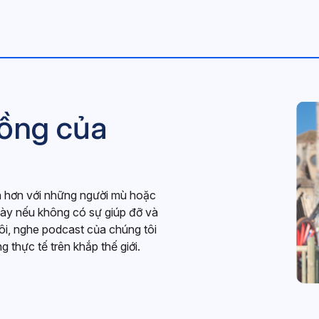
Hình
<p>M
ồng của
cận hơn với những người mù hoặc
này nếu không có sự giúp đỡ và
i, nghe podcast của chúng tôi
thực tế trên khắp thế giới.