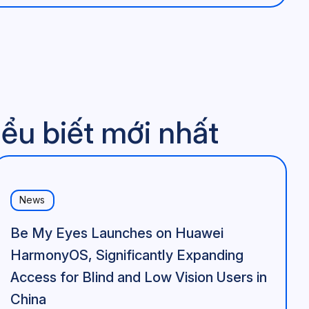
ểu biết mới nhất
News
Be My Eyes Launches on Huawei
HarmonyOS, Significantly Expanding
Access for Blind and Low Vision Users in
China