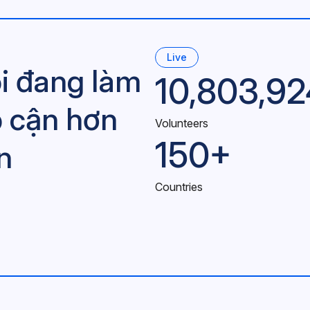
Live
i đang làm
10,803,9
p cận hơn
Volunteers
150+
n
Countries