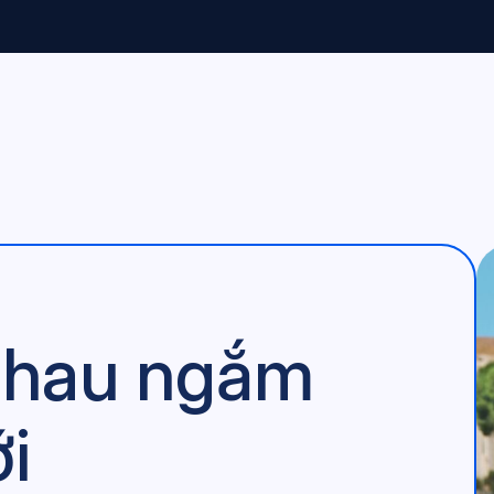
nhau ngắm
ới